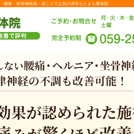
| 外反母趾・腰痛・坐骨神経痛・肩こりで人気の津市もとまち整体院