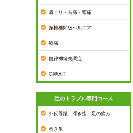
肩こり・首痛・頭痛
頸椎椎間板ヘルニア
膝痛
自律神経失調症
O脚矯正
足のトラブル専門コース
外反母趾、浮き指、足の痛み
巻き爪