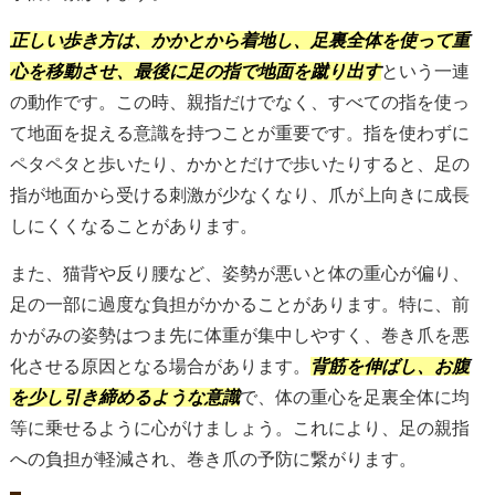
正しい歩き方は、かかとから着地し、足裏全体を使って重
心を移動させ、最後に足の指で地面を蹴り出す
という一連
の動作です。この時、親指だけでなく、すべての指を使っ
て地面を捉える意識を持つことが重要です。指を使わずに
ペタペタと歩いたり、かかとだけで歩いたりすると、足の
指が地面から受ける刺激が少なくなり、爪が上向きに成長
しにくくなることがあります。
また、猫背や反り腰など、姿勢が悪いと体の重心が偏り、
足の一部に過度な負担がかかることがあります。特に、前
かがみの姿勢はつま先に体重が集中しやすく、巻き爪を悪
化させる原因となる場合があります。
背筋を伸ばし、お腹
を少し引き締めるような意識
で、体の重心を足裏全体に均
等に乗せるように心がけましょう。これにより、足の親指
への負担が軽減され、巻き爪の予防に繋がります。