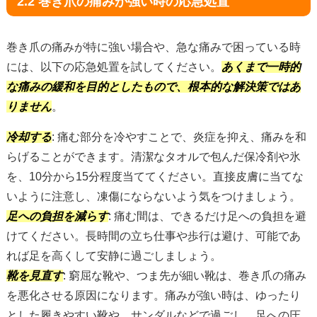
2.2 巻き爪の痛みが強い時の応急処置
巻き爪の痛みが特に強い場合や、急な痛みで困っている時
には、以下の応急処置を試してください。
あくまで一時的
な痛みの緩和を目的としたもので、根本的な解決策ではあ
りません
。
冷却する
: 痛む部分を冷やすことで、炎症を抑え、痛みを和
らげることができます。清潔なタオルで包んだ保冷剤や氷
を、10分から15分程度当ててください。直接皮膚に当てな
いように注意し、凍傷にならないよう気をつけましょう。
足への負担を減らす
: 痛む間は、できるだけ足への負担を避
けてください。長時間の立ち仕事や歩行は避け、可能であ
れば足を高くして安静に過ごしましょう。
靴を見直す
: 窮屈な靴や、つま先が細い靴は、巻き爪の痛み
を悪化させる原因になります。痛みが強い時は、ゆったり
とした履きやすい靴や、サンダルなどで過ごし、足への圧