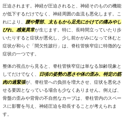
圧迫されます。神経が圧迫されると、神経そのものの機能
が低下するだけでなく、神経周囲の血流も悪化します。こ
れにより、
腰や臀部、太ももから足先にかけての痛みやし
びれ、感覚異常
が生じます。特に、長時間立っていたり歩
いたりすると症状が悪化し、少し前かがみになって休むと
症状が和らぐ「間欠性跛行」は、脊柱管狭窄症に特徴的な
症状の一つです。
整体の視点から見ると、脊柱管狭窄症は単なる加齢現象と
してだけでなく、
日頃の姿勢の悪さや体の歪み、特定の筋
肉の過緊張
が、脊柱管への負担を増大させ、症状を悪化さ
せる要因となっている場合も少なくありません。例えば、
骨盤の歪みや背骨の不自然なカーブは、脊柱管内のスペー
スに影響を与え、神経圧迫を助長することが考えられま
す。