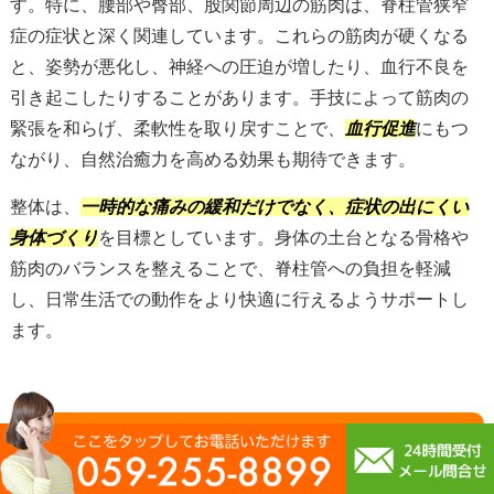
す。特に、腰部や臀部、股関節周辺の筋肉は、脊柱管狭窄
症の症状と深く関連しています。これらの筋肉が硬くなる
と、姿勢が悪化し、神経への圧迫が増したり、血行不良を
引き起こしたりすることがあります。手技によって筋肉の
緊張を和らげ、柔軟性を取り戻すことで、
血行促進
にもつ
ながり、自然治癒力を高める効果も期待できます。
整体は、
一時的な痛みの緩和だけでなく、症状の出にくい
身体づくり
を目標としています。身体の土台となる骨格や
筋肉のバランスを整えることで、脊柱管への負担を軽減
し、日常生活での動作をより快適に行えるようサポートし
ます。
6.2 脊柱管狭窄症の運動指導で失敗しないための
整体師の役割