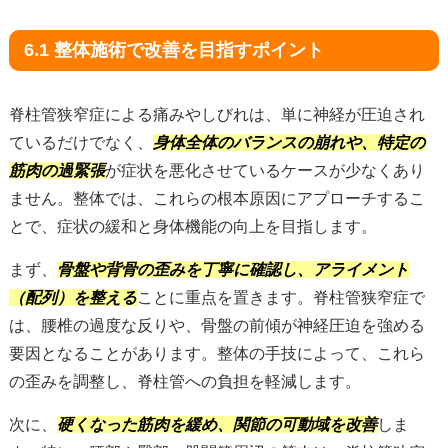
6.1 整体施術で改善を目指すポイント
脊柱管狭窄症による痛みやしびれは、単に神経が圧迫され
ているだけでなく、
身体全体のバランスの崩れや、特定の
筋肉の過緊張
が症状を悪化させているケースが少なくあり
ません。整体では、これらの根本原因にアプローチするこ
とで、症状の緩和と身体機能の向上を目指します。
まず、
骨盤や背骨の歪みを丁寧に確認し、アライメント
（配列）を整える
ことに重点を置きます。脊柱管狭窄症で
は、腰椎の過度な反りや、骨盤の前傾が神経圧迫を強める
要因となることがあります。整体の手技によって、これら
の歪みを調整し、脊柱管への負担を軽減します。
次に、
硬くなった筋肉を緩め、関節の可動域を改善
しま