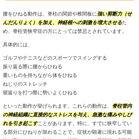
腰をひねる動作は、脊柱の関節や椎間板に
強い剪断力（せ
んだんりょく）を加え、神経根への刺激を増大させる
た
め、脊柱管狭窄症の方にとっては禁忌とされています。
具体的には、
ゴルフやテニスなどのスポーツでスイングする
振り返る際に腰からひねる
重いものを持ちながら体をひねる
ねじりのストレッチ
寝返りを打つ際に勢いよくひねる
といった動作が挙げられます。これらの動作は、
脊柱管内
の神経組織に直接的なストレスを与え、急激な痛みやしび
れを引き起こす
ことがあります。特に、すでに狭窄してい
る部分にひねりが加わることで、症状が顕著に現れる可能