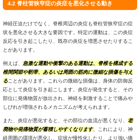
4.2 脊柱管狭窄症の炎症を悪化させる動き
神経圧迫だけでなく、脊椎周辺の炎症も脊柱管狭窄症の症
状を悪化させる大きな要因です。特定の運動は、この炎症
反応を引き起こしたり、既存の炎症を増悪させたりするこ
とがあります。
例えば、
急激な運動や衝撃のある運動は、脊椎を構成する
椎間関節や靭帯、あるいは周囲の筋肉に微細な損傷を与え
る
ことがあります。これらの微細な損傷は、身体の防御反
応として炎症を引き起こします。炎症が発生すると、その
部位に発痛物質が放出され、神経を刺激することで痛みや
しびれが増強されるメカニズムが考えられます。
また、炎症が悪化すると、その部位の血流が悪くなり、
老
廃物や発痛物質が蓄積しやすくなります
。これにより、神
経周囲の環境が悪化し、症状が慢性化したり、より強い痛