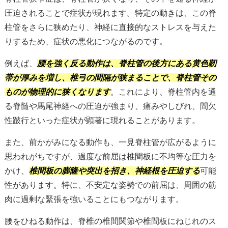
圧迫されることで症状が現れます。特定の動きは、この脊
柱管をさらに狭めたり、神経に直接的なストレスを与えた
りするため、症状の悪化につながるのです。
例えば、
腰を強く反る動作は、脊柱管の後方にある黄色靭
帯が厚みを増し、椎弓の間隔が狭まることで、脊柱管その
ものが物理的に狭くなります
。これにより、脊柱管内を通
る脊髄や馬尾神経への圧迫が強まり、痛みやしびれ、間欠
性跛行といった症状が顕著に現れることがあります。
また、前かがみになる動作も、一見脊柱管が広がるように
思われがちですが、過度な前屈は椎間板に不均等な圧力を
かけ、
椎間板の膨隆や突出を招き、神経根を圧迫する
可能
性があります。特に、不安定な姿勢での前屈は、周囲の筋
肉に過剰な緊張を強いることにもつながります。
腰をひねる動作は、脊椎の椎間関節や椎間板にねじれのス