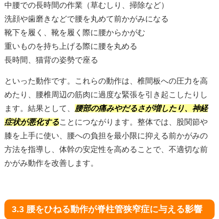
中腰での長時間の作業（草むしり、掃除など）
洗顔や歯磨きなどで腰を丸めて前かがみになる
靴下を履く、靴を履く際に腰からかがむ
重いものを持ち上げる際に腰を丸める
長時間、猫背の姿勢で座る
といった動作です。これらの動作は、椎間板への圧力を高
めたり、腰椎周辺の筋肉に過度な緊張を引き起こしたりし
ます。結果として、
腰部の痛みやだるさが増したり、神経
症状が悪化する
ことにつながります。整体では、股関節や
膝を上手に使い、腰への負担を最小限に抑える前かがみの
方法を指導し、体幹の安定性を高めることで、不適切な前
かがみ動作を改善します。
3.3 腰をひねる動作が脊柱管狭窄症に与える影響