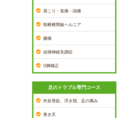
肩こり・首痛・頭痛
頸椎椎間板ヘルニア
膝痛
自律神経失調症
O脚矯正
足のトラブル専門コース
外反母趾、浮き指、足の痛み
巻き爪