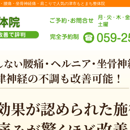
| 外反母趾・腰痛・坐骨神経痛・肩こりで人気の津市もとまち整体院