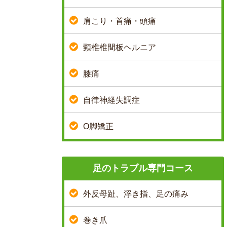
肩こり・首痛・頭痛
頸椎椎間板ヘルニア
膝痛
自律神経失調症
O脚矯正
足のトラブル専門コース
外反母趾、浮き指、足の痛み
巻き爪