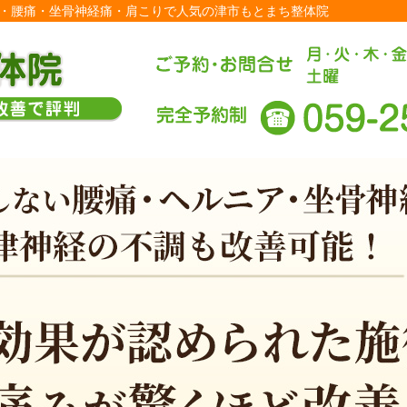
| 外反母趾・腰痛・坐骨神経痛・肩こりで人気の津市もとまち整体院