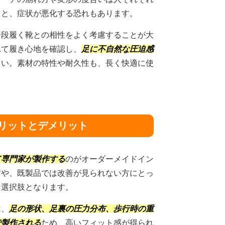
ると、症状が悪化する恐れもあります。
普段履く靴との相性をよく考慮することが大
れて履き心地を確認し、
足に不自然な圧迫感
さい。素材の特性や耐久性も、長く快適に使
メリットとデメリット
て専門家が製作する
のがオーダーメイドイン
方や、既製品では改善が見られない方にとっ
な選択肢となります。
は、
足の形状、足裏の圧力分布、歩行時の重
で製作される
ため、高いフィット感が得られ