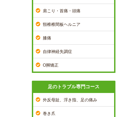
肩こり・首痛・頭痛
頸椎椎間板ヘルニア
膝痛
自律神経失調症
O脚矯正
足のトラブル専門コース
外反母趾、浮き指、足の痛み
巻き爪