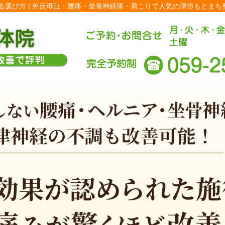
選び方 | 外反母趾・腰痛・坐骨神経痛・肩こりで人気の津市もとまち