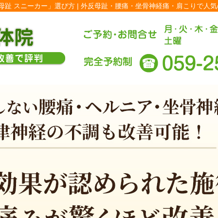
趾 スニーカー」選び方 | 外反母趾・腰痛・坐骨神経痛・肩こりで人