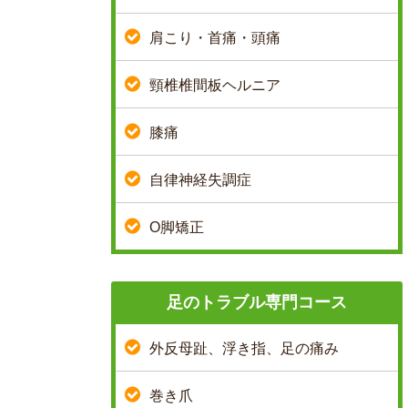
肩こり・首痛・頭痛
頸椎椎間板ヘルニア
膝痛
自律神経失調症
O脚矯正
足のトラブル専門コース
外反母趾、浮き指、足の痛み
巻き爪