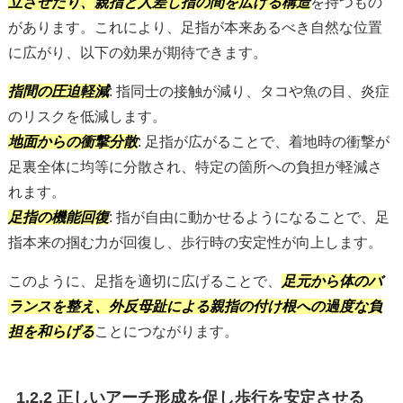
立させたり、親指と人差し指の間を広げる構造
を持つもの
があります。これにより、足指が本来あるべき自然な位置
に広がり、以下の効果が期待できます。
指間の圧迫軽減
: 指同士の接触が減り、タコや魚の目、炎症
のリスクを低減します。
地面からの衝撃分散
: 足指が広がることで、着地時の衝撃が
足裏全体に均等に分散され、特定の箇所への負担が軽減さ
れます。
足指の機能回復
: 指が自由に動かせるようになることで、足
指本来の掴む力が回復し、歩行時の安定性が向上します。
このように、足指を適切に広げることで、
足元から体のバ
ランスを整え、外反母趾による親指の付け根への過度な負
担を和らげる
ことにつながります。
1.2.2 正しいアーチ形成を促し歩行を安定させる