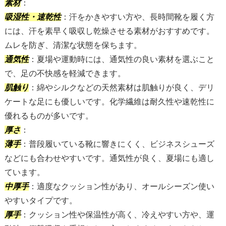
素材
：
吸湿性・速乾性
：汗をかきやすい方や、長時間靴を履く方
には、汗を素早く吸収し乾燥させる素材がおすすめです。
ムレを防ぎ、清潔な状態を保ちます。
通気性
：夏場や運動時には、通気性の良い素材を選ぶこと
で、足の不快感を軽減できます。
肌触り
：綿やシルクなどの天然素材は肌触りが良く、デリ
ケートな足にも優しいです。化学繊維は耐久性や速乾性に
優れるものが多いです。
厚さ
：
薄手
：普段履いている靴に響きにくく、ビジネスシューズ
などにも合わせやすいです。通気性が良く、夏場にも適し
ています。
中厚手
：適度なクッション性があり、オールシーズン使い
やすいタイプです。
厚手
：クッション性や保温性が高く、冷えやすい方や、運