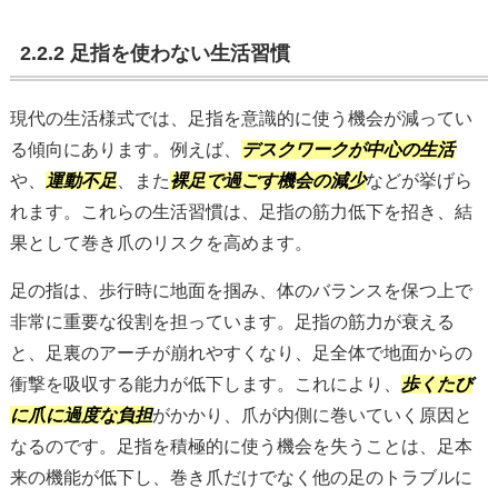
2.2.2 足指を使わない生活習慣
現代の生活様式では、足指を意識的に使う機会が減ってい
る傾向にあります。例えば、
デスクワークが中心の生活
や、
運動不足
、また
裸足で過ごす機会の減少
などが挙げら
れます。これらの生活習慣は、足指の筋力低下を招き、結
果として巻き爪のリスクを高めます。
足の指は、歩行時に地面を掴み、体のバランスを保つ上で
非常に重要な役割を担っています。足指の筋力が衰える
と、足裏のアーチが崩れやすくなり、足全体で地面からの
衝撃を吸収する能力が低下します。これにより、
歩くたび
に爪に過度な負担
がかかり、爪が内側に巻いていく原因と
なるのです。足指を積極的に使う機会を失うことは、足本
来の機能が低下し、巻き爪だけでなく他の足のトラブルに