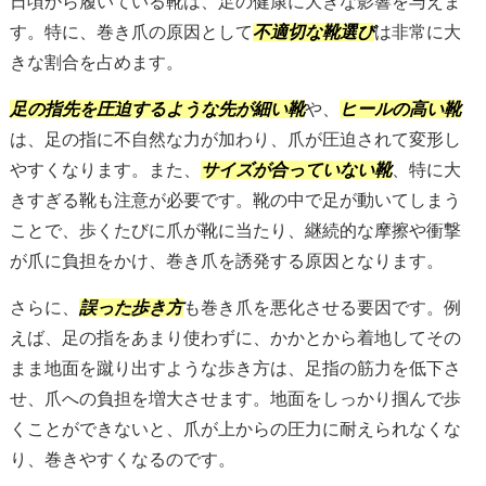
日頃から履いている靴は、足の健康に大きな影響を与えま
す。特に、巻き爪の原因として
不適切な靴選び
は非常に大
きな割合を占めます。
足の指先を圧迫するような先が細い靴
や、
ヒールの高い靴
は、足の指に不自然な力が加わり、爪が圧迫されて変形し
やすくなります。また、
サイズが合っていない靴
、特に大
きすぎる靴も注意が必要です。靴の中で足が動いてしまう
ことで、歩くたびに爪が靴に当たり、継続的な摩擦や衝撃
が爪に負担をかけ、巻き爪を誘発する原因となります。
さらに、
誤った歩き方
も巻き爪を悪化させる要因です。例
えば、足の指をあまり使わずに、かかとから着地してその
まま地面を蹴り出すような歩き方は、足指の筋力を低下さ
せ、爪への負担を増大させます。地面をしっかり掴んで歩
くことができないと、爪が上からの圧力に耐えられなくな
り、巻きやすくなるのです。