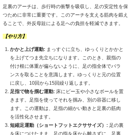
足裏のアーチは、歩行時の衝撃を吸収し、足の安定性を保
つために非常に重要です。このアーチを支える筋肉を鍛え
ることで、外反母趾による足への負担を軽減できます。
【やり方】
かかと上げ運動:
まっすぐに立ち、ゆっくりとかかと
を上げてつま先立ちになります。このとき、親指の
付け根に体重が偏らないように、足の指全体でバラ
ンスを取ることを意識します。ゆっくりと元の位置
に戻し、10回から15回繰り返します。
足指で物を掴む運動:
床にビー玉や小さなボールを置
きます。足指を使ってそれを掴み、別の容器に移し
ます。この運動は、足指の細かい動きと足裏の筋肉
を活性化させます。
短縮足運動（ショートフットエクササイズ）:
足の裏
を床につけたまま、足の指を床から離さずに、足裏