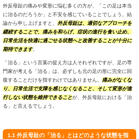
外反母趾の痛みや変形に悩む多くの方が、「この足は本当
に治るのだろうか」と不安を感じていることでしょう。結
論から申し上げますと、
外反母趾は、適切なアプローチを
継続することで、痛みを和らげ、症状の進行を食い止め、
日常生活を快適に過ごせる状態へと改善することが十分に
期待できます
。
「治る」という言葉の捉え方は人それぞれですが、足の専
門家が考える「治る」は、必ずしも元の足の形に完全に回
復することだけを指すわけではありません。
痛みがなくな
り、日常生活で支障を感じなくなること、そして変形が進
行しない状態を維持できること
が、外反母趾における「治
る」と言えるでしょう。
1.1 外反母趾の「治る」とはどのような状態を指