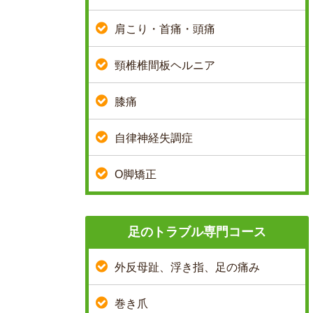
肩こり・首痛・頭痛
頸椎椎間板ヘルニア
膝痛
自律神経失調症
O脚矯正
足のトラブル専門コース
外反母趾、浮き指、足の痛み
巻き爪