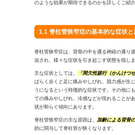
のような効果が期待できるのかを詳しくご紹
1.1 脊柱管狭窄症の基本的な症状と
脊柱管狭窄症は、背骨の中を通る神経の通り
迫され、様々な症状を引き起こす状態を指し
主な症状としては、
「間欠性跛行（かんけつ
ばらく歩くと足に痛みやしびれ、脱力感が生
うになるという特徴的な症状です。その他に
ての痛みやしびれ、冷感などが現れることが
状が和らぐ傾向にあります。
脊柱管狭窄症の主な原因は、
加齢による背骨
的に関与して脊柱管が狭くなります。