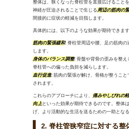
整体は、狭くなった脊柱管を直接広げること
神経が圧迫されることで生じる
周辺の筋肉の
間接的に症状の軽減を目指します。
具体的には、以下のような効果が期待できま
筋肉の緊張緩和
: 脊柱管周辺や腰、足の筋肉
します。
身体のバランス調整
: 骨盤や背骨の歪みを整
脊柱管への偏った負担を減らします。
血行促進
: 筋肉の緊張が解け、骨格が整うこ
されます。
これらのアプローチにより、
痛みやしびれの
向上
といった効果が期待できるのです。整体
げ、より活動的な生活を送るための一助とな
2. 脊柱管狭窄症に対する